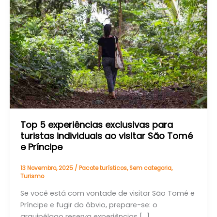
experiências
exclusivas
para
turistas
individuais
ao
visitar
São
Tomé
e
Príncipe
Top 5 experiências exclusivas para
turistas individuais ao visitar São Tomé
e Príncipe
13 Novembro, 2025
/
Pacote turísticos
,
Sem categoria
,
Turismo
Se você está com vontade de visitar São Tomé e
Príncipe e fugir do óbvio, prepare-se: o
arquipélago reserva experiências […]