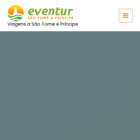
Skip
MAI
to
MEN
content
Viagens a São Tomé e Príncipe