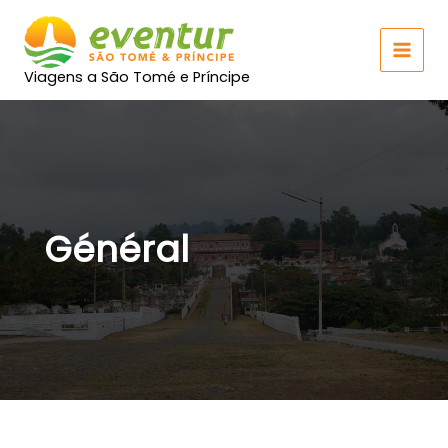
Rechercher :
Aller
MAI
au
MEN
contenu
Viagens a São Tomé e Príncipe
Général